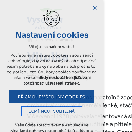
Nastavení cookies
Příběhy
Vitulka
Vítejte na našem webu!
Vitulka
Potřebujeme nastavit cookies a související
technologie, aby zobrazovaný obsah odpovídal
vašim potřebám a vy na webu nalezli přesně to,
co potřebujete. Soubory cookies používané na
TÉMA
:
láska a vztahy
našem webu
nikdy neslouží ke zjišťování
totožnosti uživatelů stránek
.
PŘIJMOUT VŠECHNY COOKIES
Vítězslava Kaprálová nesmazatelně zaps
orchestrálním světě neměla lehké, stač
ODMÍTNOUT VOLITELNÁ
V červenci 1938 pobývala talentovaná sk
29, kam pozvala i svého učitele a přítel
Vaše údaje zpracováváme v souladu se
zásadami ochrany osobních údajů z důvodu