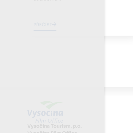
PŘEČÍST
Vysočina Tourism, p.o.