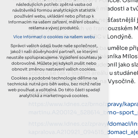
připomínala mu dětství v Poličce. Osmač
následujících potřeb: zpětná vazba od
šťastné chvíle probuzené mladosti a tvů
návštěvníků formou analytických statistik
používání webu, ukládání nebo přístup k
Kaprálová často říkala, že nejšťastnější
informacím na vašem zařízení, měření obsahu,
v pouhých 25 letech ve francouzském Mo
reklama a vývoj produktů.
filharmonii i Orchestr BBC v Londýně.
Více informací o cookies na našem webu
Správci vašich údajů bude naše společnost,
Ve Třech Studních dnes oba umělce přip
jakož i naši důvěryhodní partneři, se kterými
místa později inspiroval i básníka Milos
neustále spolupracujeme. Vyjádření souhlasu je
dobrovolné. Můžete jej kdykoli zrušit nebo
studánek, jež Martinů zhudebnil jako s
obnovit změnou nastavení vašich cookies.
sobotu se tak v lesním areálu u studáne
Cookies a podobné technologie dělíme na
tohoto kouzelného místa na Vysočině.
technická: nutná pro běh webu, bez nichž nelze
web používat a volitelná. Do této části spadají
ZDROJE:
analytická a marketingová cookies.
https://www.idnes.cz/brno/zpravy/kapr
martinu.A200124_528614_brno-sport_
https://www.idnes.cz/zpravy/domaci/in
kapralova.A210921_094515_domaci_aj