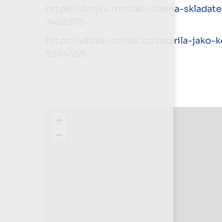
https://dvojka.rozhlas.cz/zena-sklada
7462373
https://vltava.rozhlas.cz/zazarila-jak
9394559
+
−