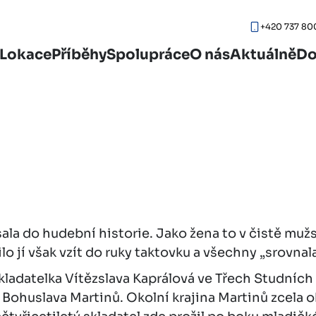
+420 737 80
Lokace
Příběhy
Spolupráce
O nás
Aktuálně
Do
ala do hudební historie. Jako žena to v čistě mu
ilo jí však vzít do ruky taktovku a všechny „sro
ladatelka Vítězslava Kaprálová ve Třech Studních v
e Bohuslava Martinů. Okolní krajina Martinů zcela o