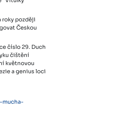
 "Vitulky"
a roky později
rigovat Českou
ce číslo 29. Duch
vyku čištění
dní květnovou
zie a genius loci
ci-mucha-