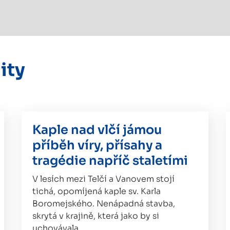
ity
Kaple nad vlčí jámou
příběh víry, přísahy a
tragédie napříč staletími
V lesích mezi Telčí a Vanovem stojí
tichá, opomíjená kaple sv. Karla
Boromejského. Nenápadná stavba,
skrytá v krajině, která jako by si
uchovávala…