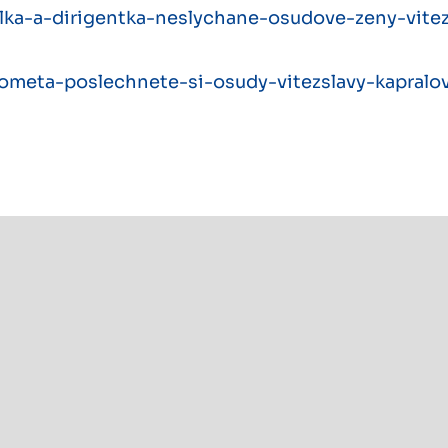
telka-a-dirigentka-neslychane-osudove-zeny-vitez
o-kometa-poslechnete-si-osudy-vitezslavy-kapralo