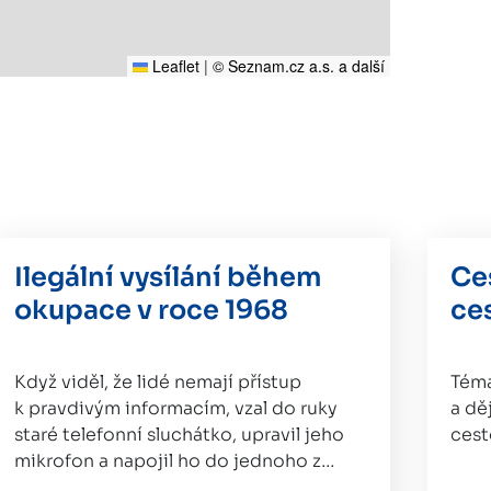
Leaflet
|
© Seznam.cz a.s. a další
Ilegální vysílání během
Ce
okupace v roce 1968
ce
Když viděl, že lidé nemají přístup
Téma
k pravdivým informacím, vzal do ruky
a dě
staré telefonní sluchátko, upravil jeho
cest
mikrofon a napojil ho do jednoho z…