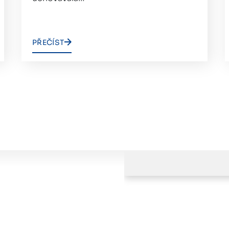
PŘEČÍST