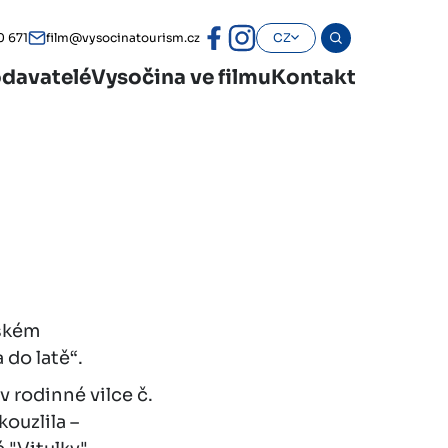
0 671
film@vysocinatourism.cz
CZ
davatelé
Vysočina ve filmu
Kontakt
žském
vnala do latě“.
 rodinné vilce č.
kouzlila –