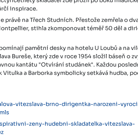
tyřicetiletý skladatel zde prožil po boku mladičké
rčí inspirace.
 je právě na Třech Studních. Přestože zemřela o dv
ntpellier, stihla zkomponovat téměř 50 děl a di
omínají pamětní desky na hotelu U Loubů a na vil
lava Bureše, který zde v roce 1954 složil báseň o z
lavnou kantátu "Otvírání studánek". Každou posle
k Vitulka a Barborka symbolicky setkává hudba, poe
alova-vitezslava-brno-dirigentka-narozeni-vyro
mls
spirativni-zeny-hudebni-skladatelka-vitezslava-
ez