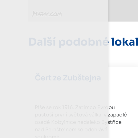
Další podobné lokal
Čert ze Zubštejna
Píše se rok 1916. Zatímco Evropu
pustoší první světová válka, v zapadlé
osadě Kobylnice nedaleko Bystřice
nad Pernštejnem se odehrává
soukromé…