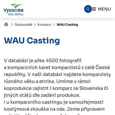
MENU
Dodavatelé
Komparz
WAU Casting
WAU Casting
V databázi je přes 4500 fotografií
a komparzních karet komparzistů z celé České
republiky. V naší databázi najdete komparzisty
různého věku a etnika. Umíme v rámci
koprodukce zajistit i komparz ze Slovenska či
jiných států dle zadání produkce.
I u komparzního castingu je samozřejmostí
kostýmová zkouška na nás. Jsme připraveni