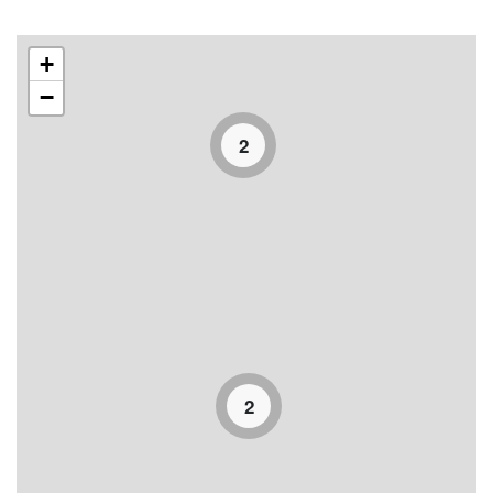
+
−
2
2