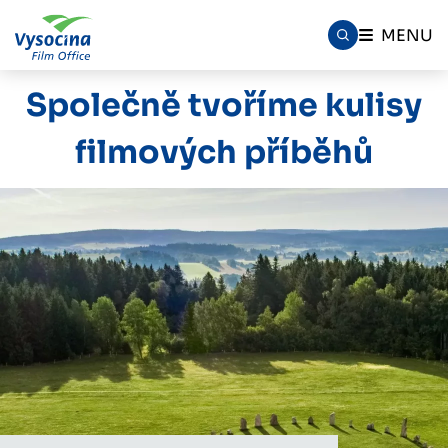
MENU
Společně tvoříme kulisy
filmových příběhů